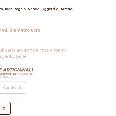
,
,
,
,
ro
Idee Regalo
Natale
Oggetti di Arredo
mi, diametro 8cm.
a di carta artigianale, rose origami
rgento, perle.
Condividi
llo