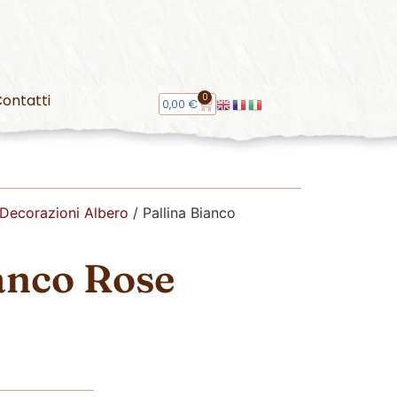
0
ontatti
0,00
€
Decorazioni Albero
/ Pallina Bianco
anco Rose