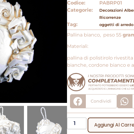
Codice:
PABRP01
Categorie:
Decorazioni Albe
Ricorrenze
Tag:
oggetti di arredo
Pallina bianco, peso 55
gram
Materiali:
pallina di polistirolo rivestit
bianche, cordone bianco e a
Condividi
Aggiungi Al Carre