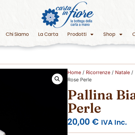
Chi Siamo
La Carta
Prodotti
Shop
C
Home
/
Ricorrenze
/
Natale
/
Rose Perle
Pallina Bi
Perle
20,00
€
IVA Inc.