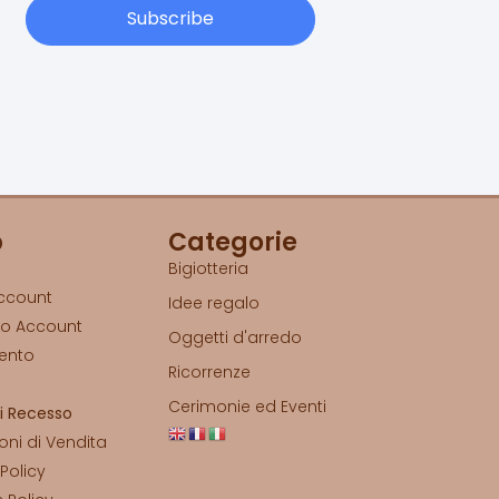
Subscribe
p
Categorie
Bigiotteria
Account
Idee regalo
io Account
Oggetti d'arredo
ento
Ricorrenze
o
Cerimonie ed Eventi
di Recesso
oni di Vendita
 Policy