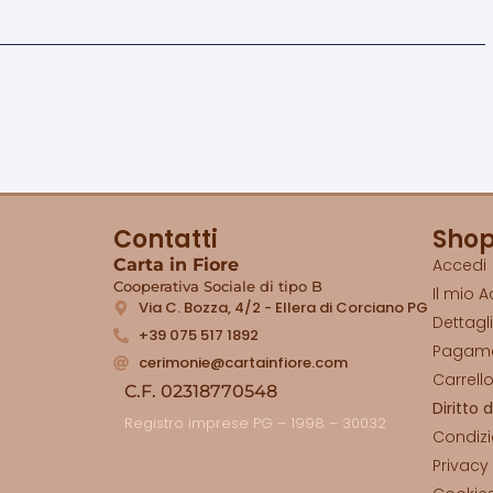
Contatti
Sho
Carta in Fiore
Accedi
Cooperativa Sociale di tipo B
Il mio 
Via C. Bozza, 4/2 - Ellera di Corciano PG
Dettagl
+39 075 517 1892
Pagam
cerimonie@cartainfiore.com
Carrell
C.F. 02318770548
Diritto 
Registro imprese PG – 1998 – 30032
Condizi
Privacy