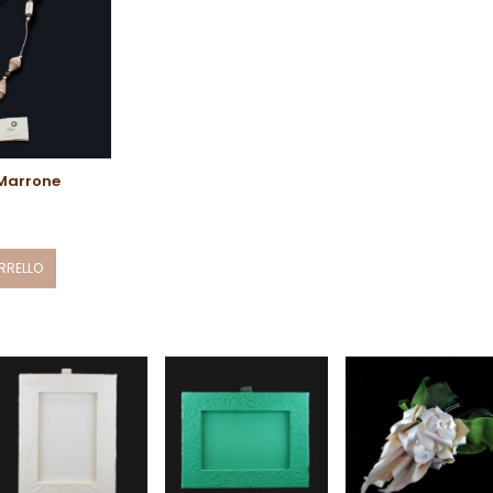
Marrone
RRELLO