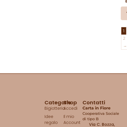
1
2
→
Categorie
Shop
Contatti
Bigiotteria
Accedi
Carta in Fiore
Cooperativa Sociale
Idee
Il mio
di tipo B
regalo
Account
Via C. Bozza,