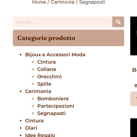
Home
/
Cerimonia
/ Segnaposti
Categorie prodotto
Bijoux e Accessori Moda
Cintura
Collane
B
Orecchini
Spille
1
Cerimonia
Bomboniere
Partecipazioni
Segnaposti
Cintura
Diari
Idee Regalo