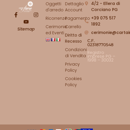
4/2 - Ellera di
Oggetti
Dettaglio
Corciano PG
d'arredo
Account
+39 075 517
Ricorrenze
Pagamento
1892
Cerimonie
Carrello
Sitemap
cerimonie@cartai
ed Eventi
Diritto di
C.F.
Recesso
02318770548
Condizioni
Registro
di Vendita
imprese PG –
1998 – 30032
Privacy
Policy
Cookies
Policy