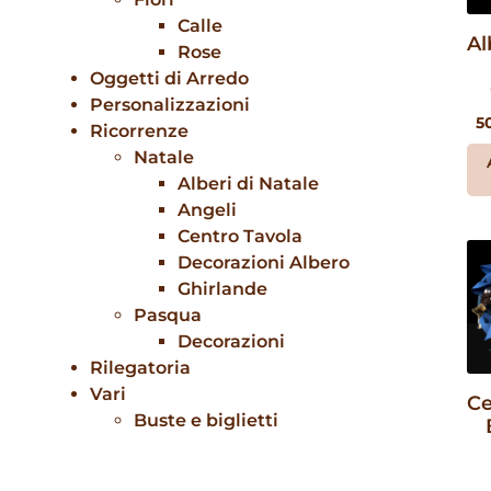
Calle
Al
Rose
Oggetti di Arredo
Personalizzazioni
5
Ricorrenze
Natale
Alberi di Natale
Angeli
Centro Tavola
Decorazioni Albero
Ghirlande
Pasqua
Decorazioni
Rilegatoria
Vari
Ce
Buste e biglietti