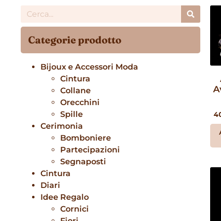
Categorie prodotto
Bijoux e Accessori Moda
Cintura
A
Collane
Orecchini
Spille
4
Cerimonia
Bomboniere
Partecipazioni
Segnaposti
Cintura
Diari
Idee Regalo
Cornici
Fiori