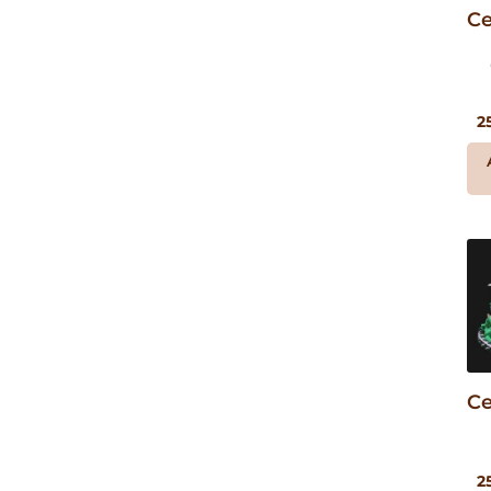
Ce
2
Ce
2