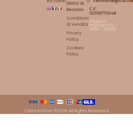
cerimonie@cartai
ed Eventi
Diritto di
C.F.
Recesso
02318770548
Condizioni
Registro
di Vendita
imprese PG –
1998 – 30032
Privacy
Policy
Cookies
Policy
Carta in Fiore ©2026 All Rights Reserved.