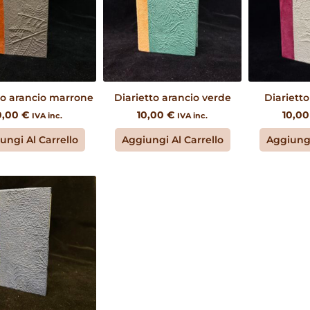
to arancio marrone
Diarietto arancio verde
Diarietto
0,00
€
10,00
€
10,0
IVA inc.
IVA inc.
ungi Al Carrello
Aggiungi Al Carrello
Aggiungi