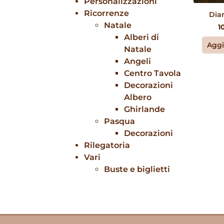
Personalizzazioni
Ricorrenze
Diar
Natale
1
Alberi di
Aggi
Natale
Angeli
Centro Tavola
Decorazioni
Albero
Ghirlande
Pasqua
Decorazioni
Rilegatoria
Vari
Buste e biglietti