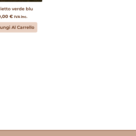
ietto verde blu
0,00
€
IVA inc.
ungi Al Carrello