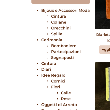
Bijoux e Accessori Moda
Cintura
Collane
Orecchini
Spille
Diariet
Cerimonia
1
Bomboniere
Aggi
Partecipazioni
Segnaposti
Cintura
Diari
Idee Regalo
Cornici
Fiori
Calle
Rose
Oggetti di Arredo