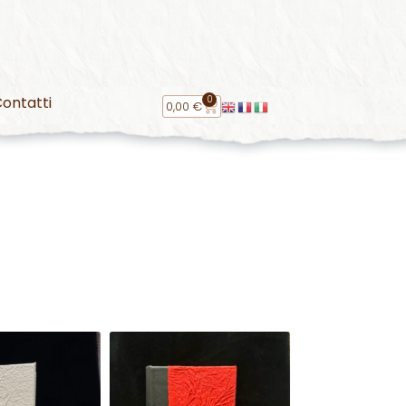
0
ontatti
0,00
€