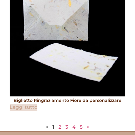
Biglietto Ringraziamento Fiore da personalizzare
Leggi tutto
<
1
2
3
4
5
>