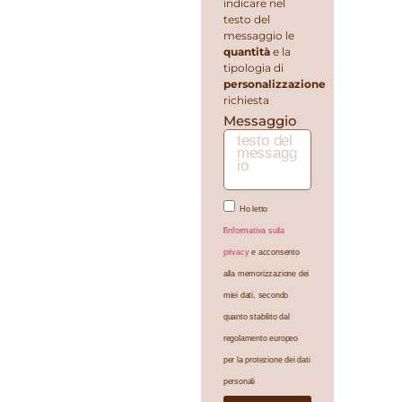
indicare nel
testo del
messaggio le
quantità
e la
tipologia di
personalizzazione
richiesta
Messaggio
Ho letto
l'
informativa sulla
privacy
e acconsento
alla memorizzazione dei
miei dati, secondo
quanto stabilito dal
regolamento europeo
per la protezione dei dati
personali