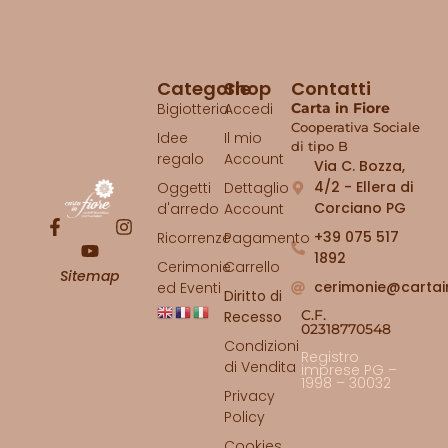
Categorie
Shop
Contatti
Bigiotteria
Accedi
Carta in Fiore
Cooperativa Sociale
Idee
Il mio
di tipo B
regalo
Account
Via C. Bozza,
4/2 - Ellera di
Oggetti
Dettaglio
Corciano PG
d'arredo
Account
+39 075 517
Ricorrenze
Pagamento
1892
Cerimonie
Carrello
Sitemap
cerimonie@cartai
ed Eventi
Diritto di
C.F.
Recesso
02318770548
Condizioni
Registro
di Vendita
imprese PG –
1998 – 30032
Privacy
Policy
Cookies