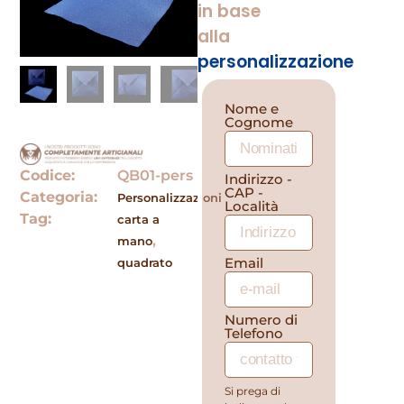
in base
alla
personalizzazione
Nome e
Cognome
Codice:
QB01-pers
Indirizzo -
CAP -
Categoria:
Personalizzazioni
Località
Tag:
carta a
,
mano
Email
quadrato
Numero di
Telefono
Si prega di