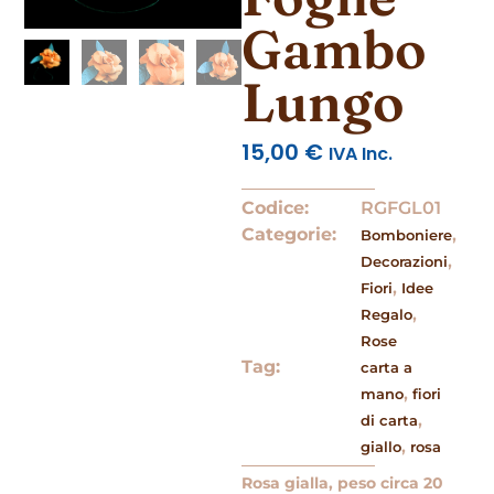
Gambo
Lungo
15,00
€
IVA Inc.
Codice:
RGFGL01
Categorie:
,
Bomboniere
,
Decorazioni
,
Fiori
Idee
,
Regalo
Rose
Tag:
carta a
,
mano
fiori
,
di carta
,
giallo
rosa
Rosa gialla, peso circa 20