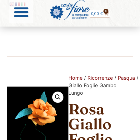
0
0,00
€
Home
/
Ricorrenze
/
Pasqua
/
Giallo Foglie Gambo
Lungo
Rosa
Giallo
Foglie