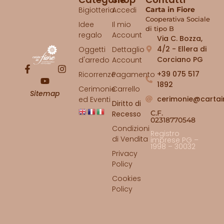
Bigiotteria
Accedi
Carta in Fiore
Cooperativa Sociale
Idee
Il mio
di tipo B
regalo
Account
Via C. Bozza,
4/2 - Ellera di
Oggetti
Dettaglio
Corciano PG
d'arredo
Account
+39 075 517
Ricorrenze
Pagamento
1892
Cerimonie
Carrello
Sitemap
cerimonie@cartai
ed Eventi
Diritto di
C.F.
Recesso
02318770548
Condizioni
Registro
di Vendita
imprese PG –
1998 – 30032
Privacy
Policy
Cookies
Policy