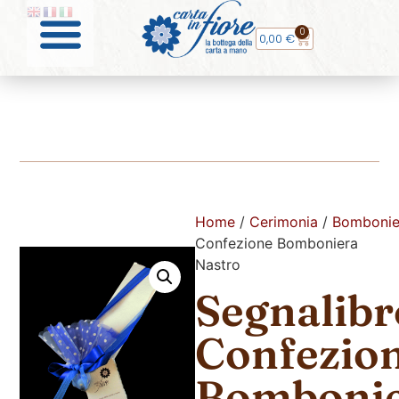
0
0,00
€
Home
/
Cerimonia
/
Bombonie
Confezione Bomboniera
Nastro
Segnalibr
Confezio
Bomboni