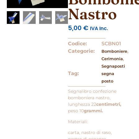
Nastro
5,00
€
IVA Inc.
Codice:
SCBN01
Categorie:
,
Bomboniere
,
Cerimonia
Segnaposti
Tag:
segna
posto
Segnalibro confezione
bomboniera nastro,
lunghezza 22
centimetri,
peso 10
grammi.
Materiali:
carta, nastro di raso,