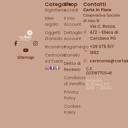
Categorie
Shop
Contatti
Bigiotteria
Accedi
Carta in Fiore
Cooperativa Sociale
Idee
Il mio
di tipo B
regalo
Account
Via C. Bozza,
4/2 - Ellera di
Oggetti
Dettaglio
Corciano PG
d'arredo
Account
+39 075 517
Ricorrenze
Pagamento
1892
Cerimonie
Carrello
Sitemap
cerimonie@cartai
ed Eventi
Diritto di
C.F.
Recesso
02318770548
Condizioni
Registro
di Vendita
imprese PG –
1998 – 30032
Privacy
Policy
Cookies
Policy