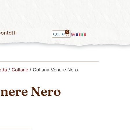
0
ontatti
0,00
€
oda
/
Collane
/ Collana Venere Nero
enere Nero