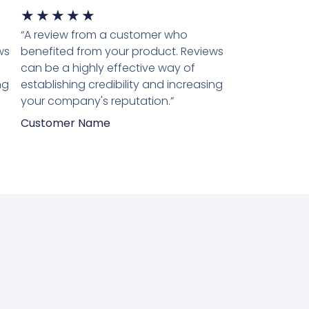
★
★
★
★
★
“A review from a customer who
ws
benefited from your product. Reviews
can be a highly effective way of
ng
establishing credibility and increasing
your company's reputation.”
Customer Name