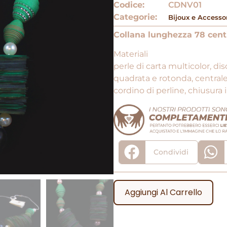
Codice:
CDNV01
Categorie:
Bijoux e Accesso
Collana lunghezza 78 cent
Materiali
perle di carta multicolor, di
quadrata e rotonda, centrale
cordino di perline, chiusura 
Condividi
Aggiungi Al Carrello