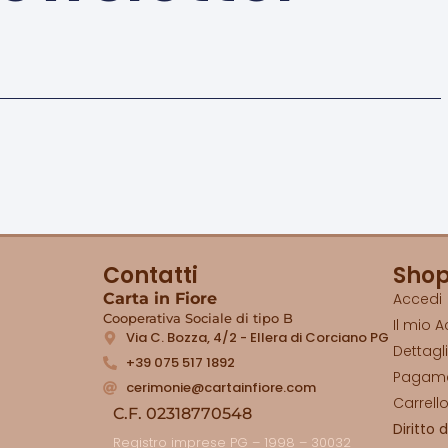
Contatti
Sho
Carta in Fiore
Accedi
Cooperativa Sociale di tipo B
Il mio 
Via C. Bozza, 4/2 - Ellera di Corciano PG
Dettagl
+39 075 517 1892
Pagam
cerimonie@cartainfiore.com
Carrell
C.F. 02318770548
Diritto 
Registro imprese PG – 1998 – 30032