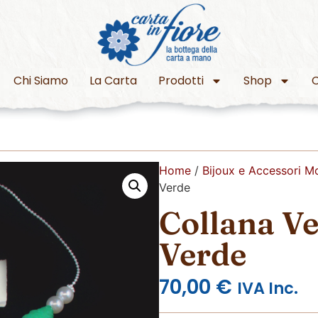
Chi Siamo
La Carta
Prodotti
Shop
C
Home
/
Bijoux e Accessori M
Verde
Collana V
Verde
70,00
€
IVA Inc.