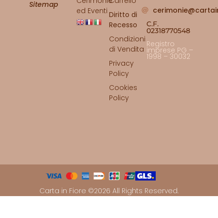
Cerimonie
Carrello
Sitemap
cerimonie@cartai
ed Eventi
Diritto di
C.F.
Recesso
02318770548
Condizioni
Registro
di Vendita
imprese PG –
1998 – 30032
Privacy
Policy
Cookies
Policy
Carta in Fiore ©2026 All Rights Reserved.