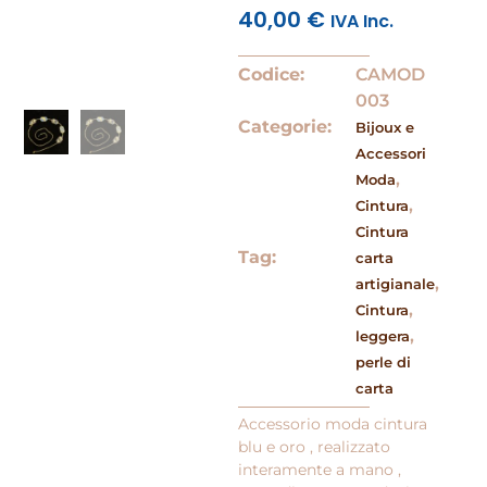
40,00
€
IVA Inc.
Codice:
CAMOD
003
Categorie:
Bijoux e
Accessori
,
Moda
,
Cintura
Cintura
Tag:
carta
,
artigianale
,
Cintura
,
leggera
perle di
carta
Accessorio moda cintura
blu e oro , realizzato
interamente a mano ,