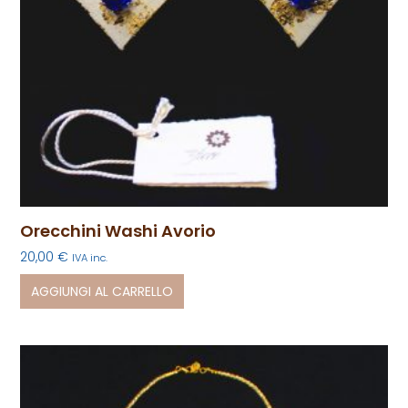
Orecchini Washi Avorio
20,00
€
IVA inc.
AGGIUNGI AL CARRELLO