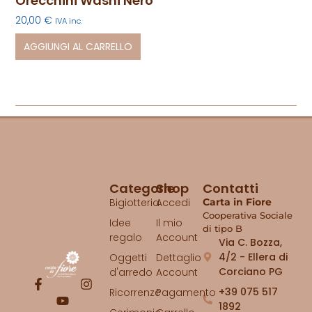
Orecchini Washi Nero
20,00
€
IVA inc.
AGGIUNGI AL CARRELLO
Categorie
Shop
Contatti
Bigiotteria
Accedi
Carta in Fiore
Cooperativa Sociale
Idee
Il mio
di tipo B
regalo
Account
Via C. Bozza,
4/2 - Ellera di
Oggetti
Dettaglio
Corciano PG
d'arredo
Account
+39 075 517
Ricorrenze
Pagamento
1892