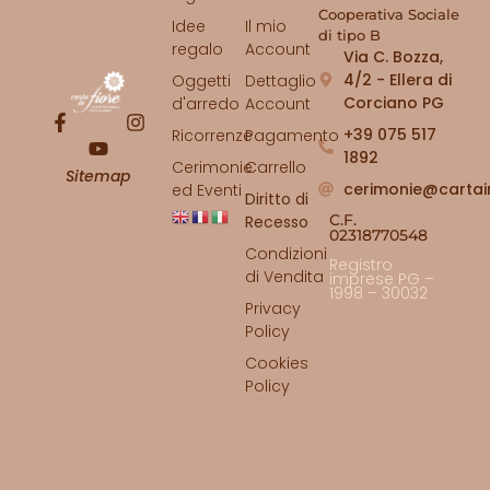
Cooperativa Sociale
Idee
Il mio
di tipo B
regalo
Account
Via C. Bozza,
4/2 - Ellera di
Oggetti
Dettaglio
Corciano PG
d'arredo
Account
+39 075 517
Ricorrenze
Pagamento
1892
Cerimonie
Carrello
Sitemap
cerimonie@cartai
ed Eventi
Diritto di
C.F.
Recesso
02318770548
Condizioni
Registro
di Vendita
imprese PG –
1998 – 30032
Privacy
Policy
Cookies
Policy