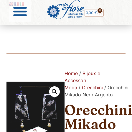
0
0,00
€
Home
/
Bijoux e
Accessori
Moda
/
Orecchini
/ Orecchini
Mikado Nero Argento
Orecchini
Mikado