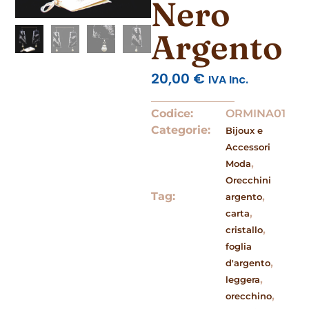
Nero
Argento
20,00
€
IVA Inc.
Codice:
ORMINA01
Categorie:
Bijoux e
Accessori
,
Moda
Orecchini
Tag:
,
argento
,
carta
,
cristallo
foglia
,
d'argento
,
leggera
,
orecchino