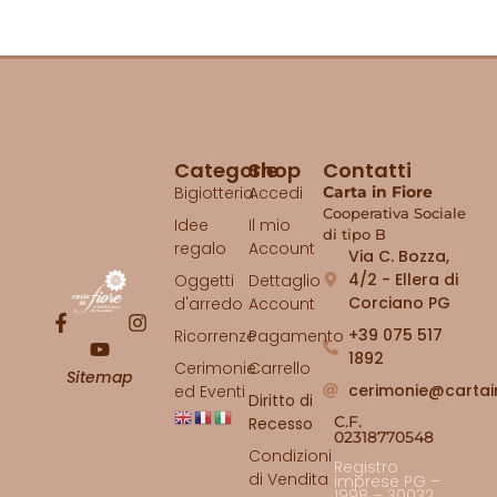
Categorie
Shop
Contatti
Bigiotteria
Accedi
Carta in Fiore
Cooperativa Sociale
Idee
Il mio
di tipo B
regalo
Account
Via C. Bozza,
4/2 - Ellera di
Oggetti
Dettaglio
Corciano PG
d'arredo
Account
+39 075 517
Ricorrenze
Pagamento
1892
Cerimonie
Carrello
Sitemap
cerimonie@cartai
ed Eventi
Diritto di
C.F.
Recesso
02318770548
Condizioni
Registro
di Vendita
imprese PG –
1998 – 30032