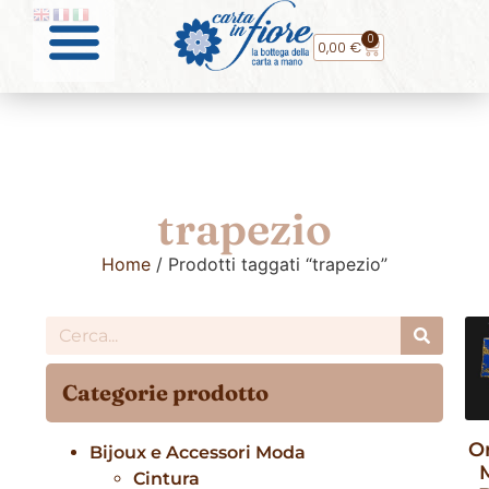
0
0,00
€
trapezio
Home
/ Prodotti taggati “trapezio”
Categorie prodotto
O
Bijoux e Accessori Moda
Cintura