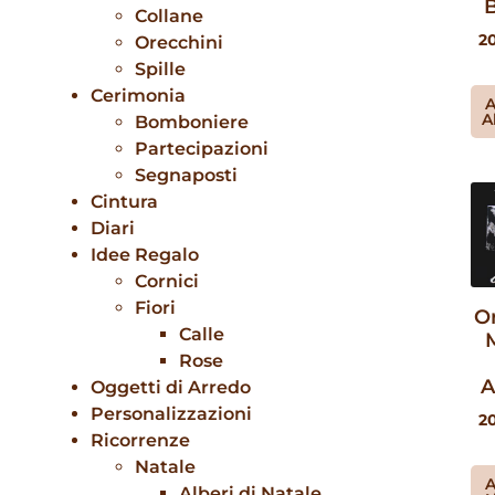
B
Collane
2
Orecchini
Spille
Cerimonia
A
A
Bomboniere
Partecipazioni
Segnaposti
Cintura
Diari
Idee Regalo
Cornici
Fiori
O
Calle
Rose
A
Oggetti di Arredo
Personalizzazioni
2
Ricorrenze
Natale
A
Alberi di Natale