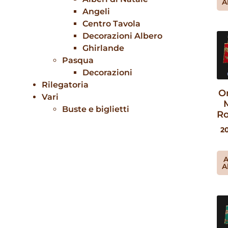
A
Angeli
Centro Tavola
Decorazioni Albero
Ghirlande
Pasqua
Decorazioni
Rilegatoria
O
Vari
Buste e biglietti
Ro
2
A
A