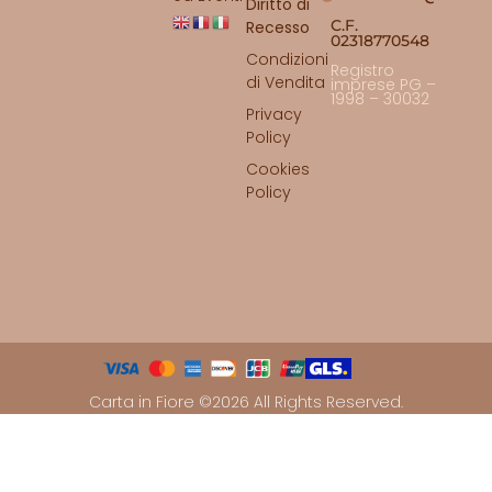
Diritto di
C.F.
Recesso
02318770548
Condizioni
Registro
di Vendita
imprese PG –
1998 – 30032
Privacy
Policy
Cookies
Policy
Carta in Fiore ©2026 All Rights Reserved.