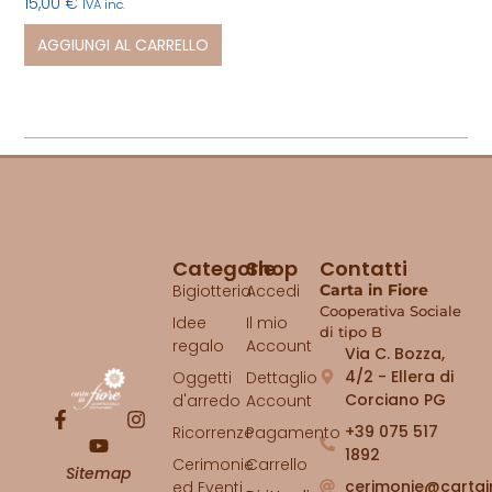
15,00
€
IVA inc.
AGGIUNGI AL CARRELLO
Categorie
Shop
Contatti
Bigiotteria
Accedi
Carta in Fiore
Cooperativa Sociale
Idee
Il mio
di tipo B
regalo
Account
Via C. Bozza,
4/2 - Ellera di
Oggetti
Dettaglio
Corciano PG
d'arredo
Account
+39 075 517
Ricorrenze
Pagamento
1892
Cerimonie
Carrello
Sitemap
cerimonie@cartai
ed Eventi