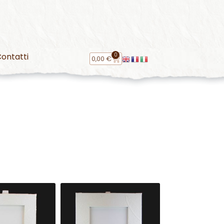
0
ontatti
0,00
€