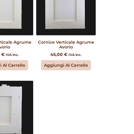
rticale Agrume
Cornice Verticale Agrume
vorio
Avorio
0
€
45,00
€
IVA inc.
IVA inc.
 Al Carrello
Aggiungi Al Carrello