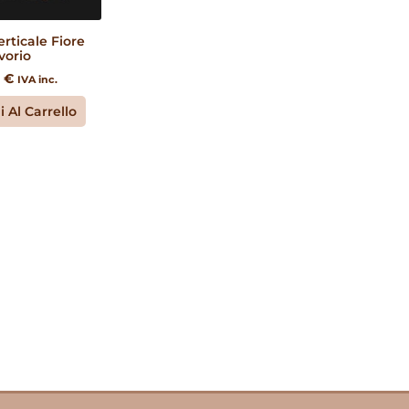
erticale Fiore
vorio
0
€
IVA inc.
 Al Carrello