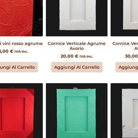
i vini rosso agrume
Cornice Verticale Agrume
Cornice Ve
Avorio
A
5,00
€
IVA inc.
20,00
€
30,0
IVA inc.
ungi Al Carrello
Aggiungi Al Carrello
Aggiungi