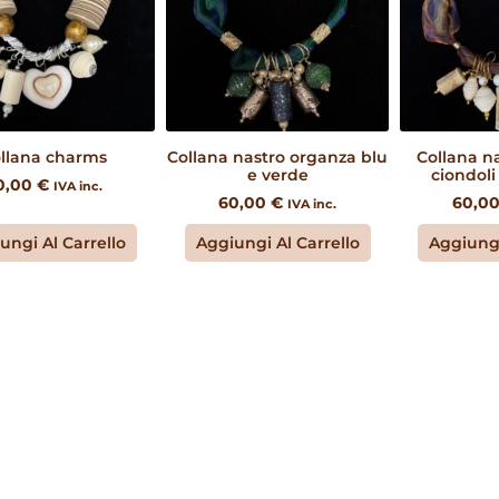
llana charms
Collana nastro organza blu
Collana n
e verde
ciondoli
0,00
€
IVA inc.
60,00
€
60,0
IVA inc.
ungi Al Carrello
Aggiungi Al Carrello
Aggiungi