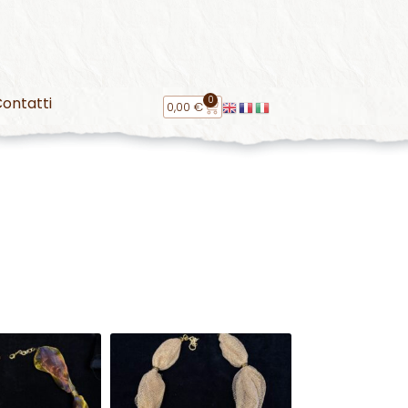
0
ontatti
0,00
€