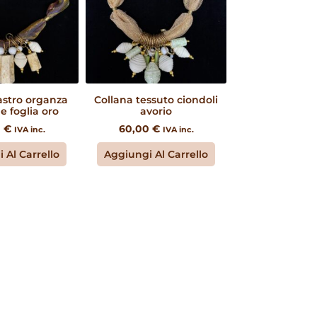
astro organza
Collana tessuto ciondoli
 e foglia oro
avorio
0
€
60,00
€
IVA inc.
IVA inc.
 Al Carrello
Aggiungi Al Carrello