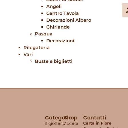
Angeli
A
Centro Tavola
Decorazioni Albero
Ghirlande
Pasqua
Decorazioni
Rilegatoria
Vari
Buste e biglietti
Categorie
Shop
Contatti
Bigiotteria
Accedi
Carta in Fiore