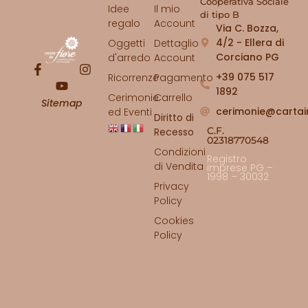
Cooperativa Sociale
Idee
Il mio
di tipo B
regalo
Account
Via C. Bozza,
4/2 - Ellera di
Oggetti
Dettaglio
Corciano PG
d'arredo
Account
+39 075 517
Ricorrenze
Pagamento
1892
Cerimonie
Carrello
Sitemap
cerimonie@cartai
ed Eventi
Diritto di
C.F.
Recesso
02318770548
Condizioni
Registro
di Vendita
imprese PG –
1998 – 30032
Privacy
Policy
Cookies
Policy