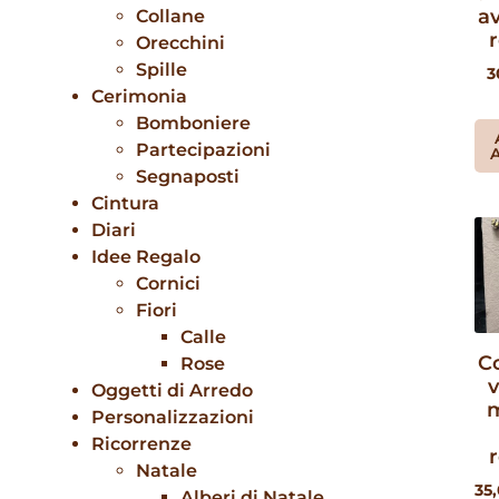
a
Collane
r
Orecchini
Spille
3
Cerimonia
Bomboniere
Partecipazioni
A
Segnaposti
Cintura
Diari
Idee Regalo
Cornici
Fiori
Calle
C
Rose
v
Oggetti di Arredo
Personalizzazioni
Ricorrenze
r
Natale
35
Alberi di Natale