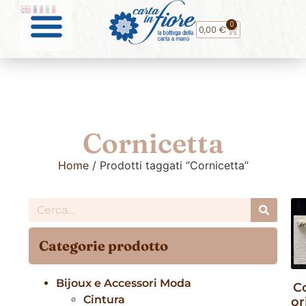
0
0,00
€
Cornicetta
Home
/ Prodotti taggati “Cornicetta”
Categorie prodotto
Bijoux e Accessori Moda
C
Cintura
or