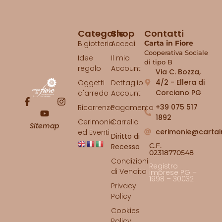
Categorie
Shop
Contatti
Bigiotteria
Accedi
Carta in Fiore
Cooperativa Sociale
Idee
Il mio
di tipo B
regalo
Account
Via C. Bozza,
4/2 - Ellera di
Oggetti
Dettaglio
Corciano PG
d'arredo
Account
+39 075 517
Ricorrenze
Pagamento
1892
Cerimonie
Carrello
Sitemap
cerimonie@cartai
ed Eventi
Diritto di
C.F.
Recesso
02318770548
Condizioni
Registro
di Vendita
imprese PG –
1998 – 30032
Privacy
Policy
Cookies
Policy