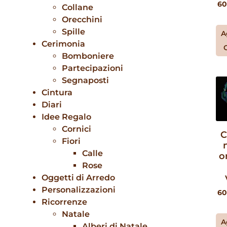
60
Collane
Orecchini
Spille
A
Cerimonia
Bomboniere
Partecipazioni
Segnaposti
Cintura
Diari
Idee Regalo
Cornici
C
Fiori
Calle
o
Rose
Oggetti di Arredo
Personalizzazioni
60
Ricorrenze
Natale
A
Alberi di Natale