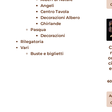
Angeli
Centro Tavola
Decorazioni Albero
Ghirlande
Pasqua
Decorazioni
Rilegatoria
C
Vari
Buste e biglietti
o
c
e
60
A