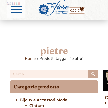
0
0,00
€
pietre
Home
/ Prodotti taggati “pietre”
Categorie prodotto
C
Bijoux e Accessori Moda
c
Cintura