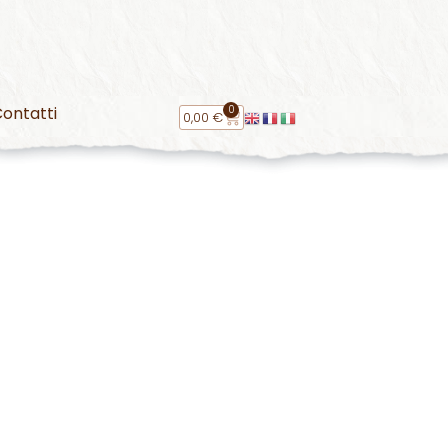
0
ontatti
0,00
€