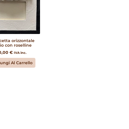
cetta orizzontale
io con roselline
0,00
€
IVA inc.
ungi Al Carrello