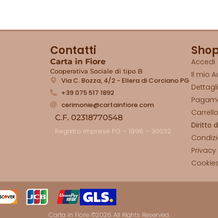
Contatti
Sho
Carta in Fiore
Accedi
Cooperativa Sociale di tipo B
Il mio 
Via C. Bozza, 4/2 - Ellera di Corciano PG
Dettagl
+39 075 517 1892
Pagam
cerimonie@cartainfiore.com
Carrell
C.F. 02318770548
Diritto 
Registro imprese PG – 1998 – 30032
Condizi
Privacy
Cookies
Carta in Fiore ©2026 All Rights Reserved.