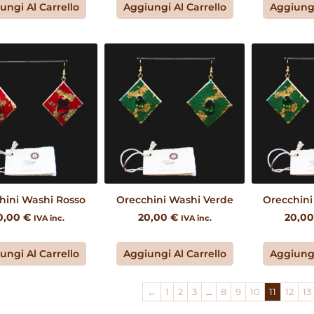
ungi Al Carrello
Aggiungi Al Carrello
Aggiungi
hini Washi Rosso
Orecchini Washi Verde
Orecchini
0,00
€
20,00
€
20,0
IVA inc.
IVA inc.
ungi Al Carrello
Aggiungi Al Carrello
Aggiungi
←
1
2
3
…
8
9
10
11
12
13