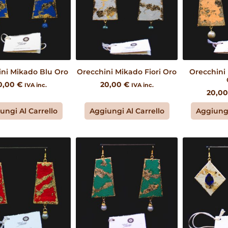
ni Mikado Blu Oro
Orecchini Mikado Fiori Oro
Orecchini 
0,00
€
20,00
€
IVA inc.
IVA inc.
20,0
ungi Al Carrello
Aggiungi Al Carrello
Aggiungi