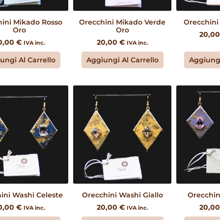
ini Mikado Rosso
Orecchini Mikado Verde
Orecchini
Oro
Oro
20,0
0,00
€
20,00
€
IVA inc.
IVA inc.
ungi Al Carrello
Aggiungi Al Carrello
Aggiungi
ini Washi Celeste
Orecchini Washi Giallo
Orecchini
0,00
€
20,00
€
20,0
IVA inc.
IVA inc.