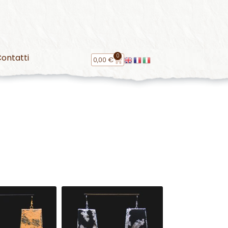
0
ontatti
0,00
€