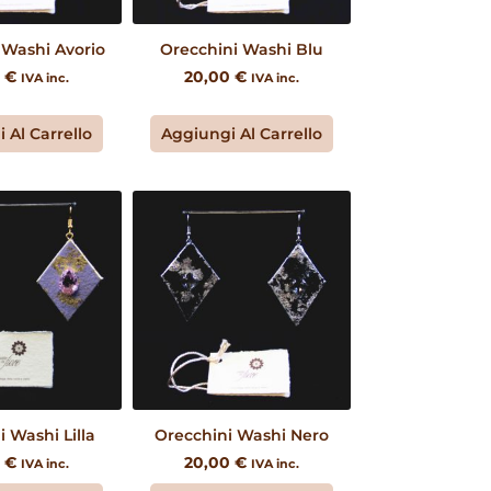
 Washi Avorio
Orecchini Washi Blu
0
€
20,00
€
IVA inc.
IVA inc.
 Al Carrello
Aggiungi Al Carrello
 Washi Lilla
Orecchini Washi Nero
0
€
20,00
€
IVA inc.
IVA inc.