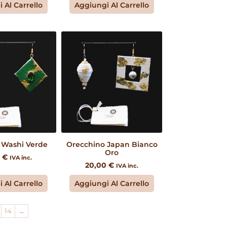
 Al Carrello
Aggiungi Al Carrello
 Washi Verde
Orecchino Japan Bianco
Oro
0
€
IVA inc.
20,00
€
IVA inc.
 Al Carrello
Aggiungi Al Carrello
14
→