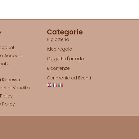
p
Categorie
Bigiotteria
Account
Idee regalo
io Account
Oggetti d'arredo
ento
Ricorrenze
o
Cerimonie ed Eventi
di Recesso
oni di Vendita
 Policy
 Policy