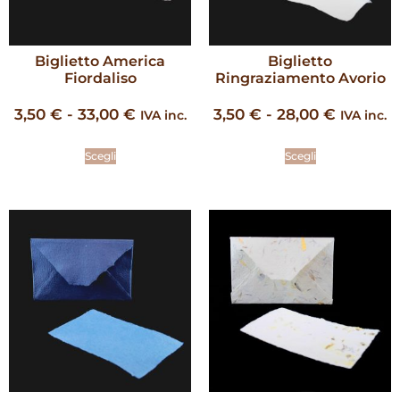
Biglietto America
Biglietto
Fiordaliso
Ringraziamento Avorio
3,50
€
-
33,00
€
3,50
€
-
28,00
€
IVA inc.
IVA inc.
Scegli
Scegli