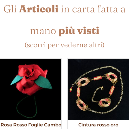
Gli
Articoli
in carta fatta a
mano
più visti
(scorri per vederne altri)
Rosa Rosso Foglie Gambo
Cintura rosso oro