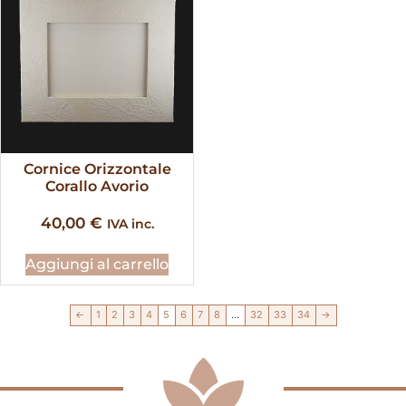
Cornice Orizzontale
Corallo Avorio
40,00
€
IVA inc.
Aggiungi al carrello
←
1
2
3
4
5
6
7
8
…
32
33
34
→