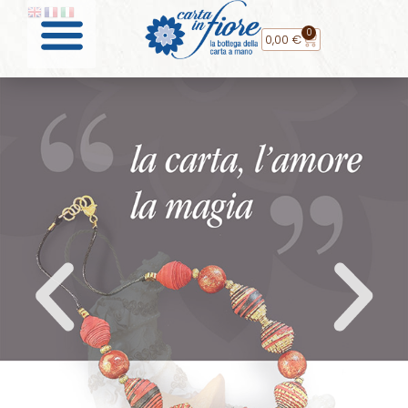
0
0,00
€