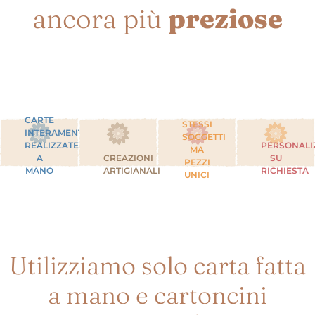
ancora più
preziose
CARTE
STESSI
INTERAMENTE
SOGGETTI
REALIZZATE
PERSONALI
MA
A
CREAZIONI
SU
PEZZI
MANO
ARTIGIANALI
RICHIESTA
UNICI
Utilizziamo solo carta fatta
a mano e cartoncini