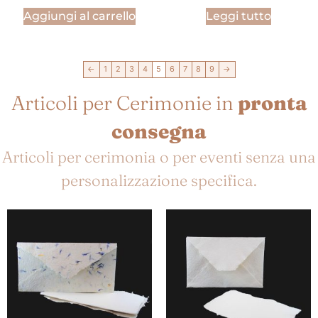
Aggiungi al carrello
Leggi tutto
←
1
2
3
4
5
6
7
8
9
→
Articoli per Cerimonie in
pronta
consegna
Articoli per cerimonia o per eventi senza una
personalizzazione specifica.