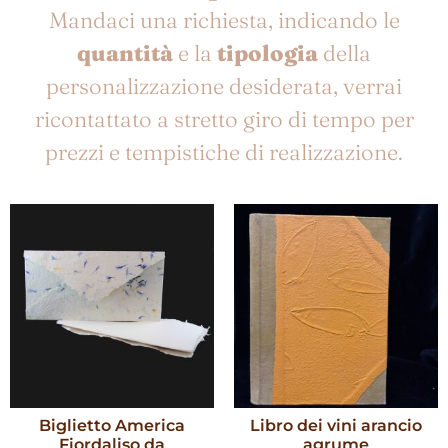
Mandaci una richiesta, indicando le
quantità
e la
tipologia
della
personalizzazione desiderata, verrai
ricontattato a stretto giro di tempo per
prezzi e tempistiche di realizzazione.
Biglietto America
Libro dei vini arancio
Fiordaliso da
agrume