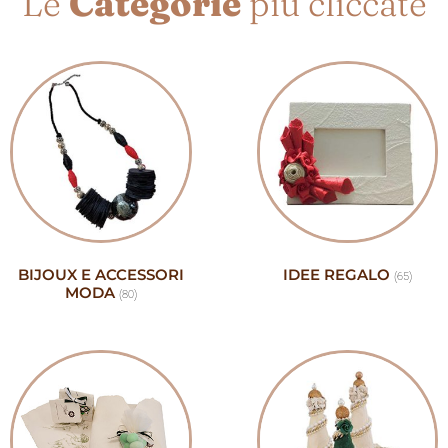
Le
Categorie
più cliccate
BIJOUX E ACCESSORI
IDEE REGALO
(65)
MODA
(80)