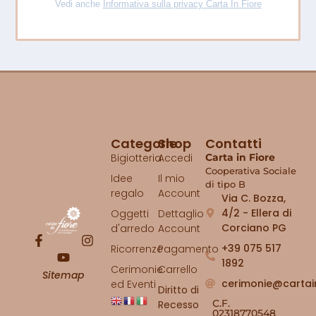
Vedi anche
Informativa sulla privacy Carta In Fiore
Categorie
Shop
Contatti
Bigiotteria
Accedi
Carta in Fiore
Cooperativa Sociale
Idee
Il mio
di tipo B
regalo
Account
Via C. Bozza,
4/2 - Ellera di
Oggetti
Dettaglio
Corciano PG
d'arredo
Account
+39 075 517
Ricorrenze
Pagamento
1892
Cerimonie
Carrello
Sitemap
cerimonie@cartai
ed Eventi
Diritto di
C.F.
Recesso
02318770548